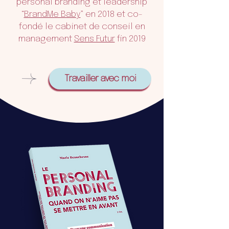
personal branding et leadership
“
BrandMe Baby
” en 2018 et co-
fondé le cabinet de conseil en
management
Sens Futur
fin 2019
Travailler avec moi